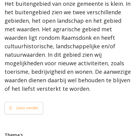
Hoe werkt de website?
Het buitengebied van onze gemeente is klein. In
Rol van de gemeente
het buitengebied zien we twee verschillende
gebieden, het open landschap en het gebied
Contact
met waarden. Het agrarische gebied met
waarden ligt rondom Raamsdonk en heeft
Zoeken
cultuurhistorische, landschappelijke en/of
natuurwaarden. In dit gebied zien wij
mogelijkheden voor nieuwe activiteiten, zoals
Gebieden
toerisme, bedrijvigheid en wonen. De aanwezige
Raamsdonk
waarden dienen daarbij wel behouden te blijven
Geertruidenberg
Raamsdonksveer
of het liefst versterkt te worden.
Amergebied
Toon alle
Lees verder
Thema's
Energie
Thema's
Bereikbaarheid