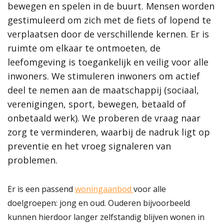
Hoe werkt de website?
bewegen en spelen in de buurt. Mensen worden
bewegen en spelen in de buurt. Mensen worden
Rol van de gemeente
gestimuleerd om zich met de fiets of lopend te
gestimuleerd om zich met de fiets of lopend te
verplaatsen door de verschillende kernen. Er is
verplaatsen door de verschillende kernen. Er is
Contact
ruimte om elkaar te ontmoeten, de
ruimte om elkaar te ontmoeten, de
leefomgeving is toegankelijk en veilig voor alle
leefomgeving is toegankelijk en veilig voor alle
Zoeken
inwoners. We stimuleren inwoners om actief
inwoners. We stimuleren inwoners om actief
deel te nemen aan de maatschappij (sociaal,
deel te nemen aan de maatschappij (sociaal,
verenigingen, sport, bewegen, betaald of
verenigingen, sport, bewegen, betaald of
Gebieden
onbetaald werk). We proberen de vraag naar
onbetaald werk). We proberen de vraag naar
Raamsdonk
zorg te verminderen, waarbij de nadruk ligt op
zorg te verminderen, waarbij de nadruk ligt op
Geertruidenberg
Raamsdonksveer
preventie en het vroeg signaleren van
preventie en het vroeg signaleren van
Amergebied
problemen.
problemen.
Toon alle
Er is een passend
woningaanbod
voor alle
Lees verder
Thema's
doelgroepen: jong en oud. Ouderen bijvoorbeeld
Energie
kunnen hierdoor langer zelfstandig blijven wonen in
Bereikbaarheid